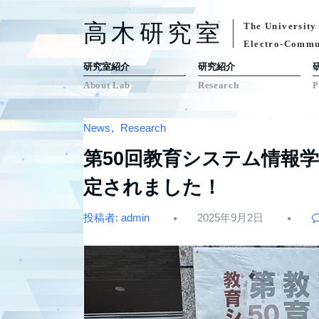
コ
高木研究室
ン
The University
テ
Electro-Commu
ン
研究室紹介
研究紹介
ツ
About Lab
Research
P
へ
ス
News
Research
キ
ッ
第50回教育システム情報
プ
定されました！
投稿者: admin
2025年9月2日