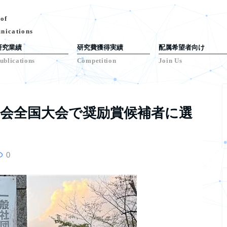
 of
nications
研究業績
研究費獲得実績
配属希望者向け
ublications
Competition
Join Us
学会全国大会で奨励賞候補者に選
0