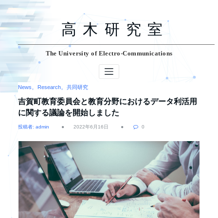
コ
ン
テ
高木研究室
ン
ツ
へ
ス
The University of
Electro-Communications
キ
ッ
プ
News
Research
共同研究
吉賀町教育委員会と教育分野におけるデータ利活用
に関する議論を開始しました
投稿者: admin
2022年6月16日
0